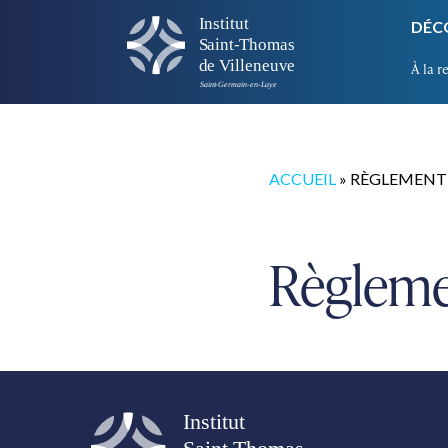
DÉC
À la r
ACCUEIL
»
RÈGLEMENT 
Règleme