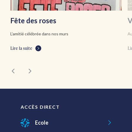
Fête des roses
V
L'amitié célébrée dans nos murs
Au
Lire la suite
Li
ACCÈS DIRECT
Ecole