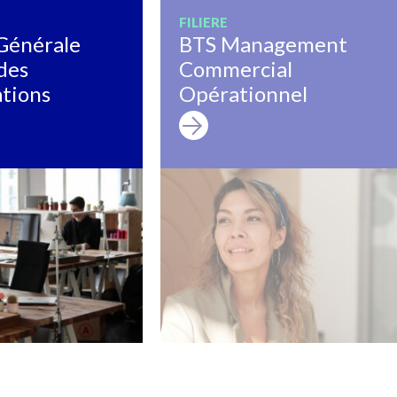
FILIERE
Générale
BTS Management
des
Commercial
tions
Opérationnel