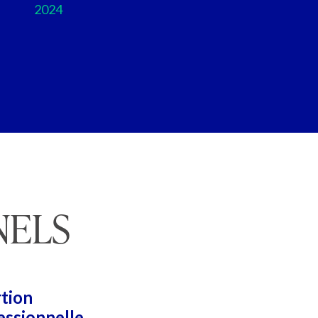
2024
NELS
rtion
essionnelle