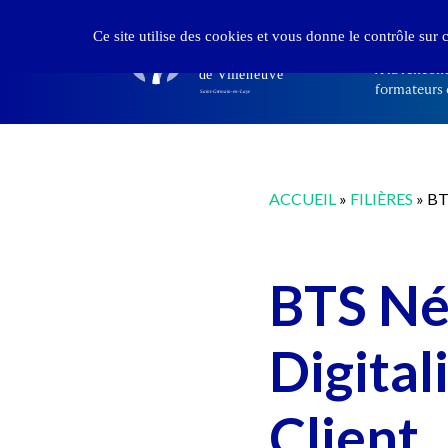
Panneau de gestion des cookies
DÉCOUVR
Ce site utilise des cookies et vous donne le contrôle sur
À la rencont
formateurs e
ACCUEIL
»
FILIÈRES
»
BT
BTS Né
Digital
Client