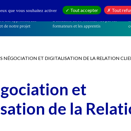
IR
EN CE MOMENT
Tout accepter
Tout refu
 ceux que vous souhaitez activer
re des apprentis, des
L’actualité de St-Thomas vue par les
I
t de notre projet
formateurs et les apprentis
c
S NÉGOCIATION ET DIGITALISATION DE LA RELATION CLI
gociation et
isation de la Relat