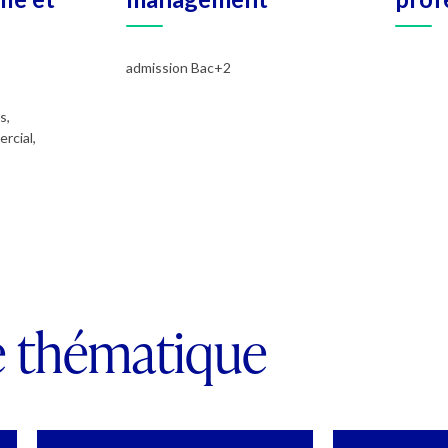
admission Bac+2
s,
rcial,
e thématique