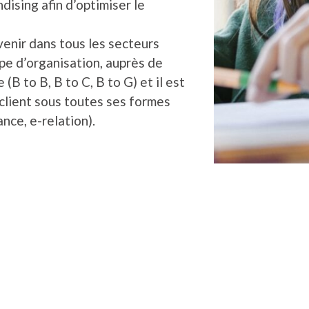
ising afin d’optimiser le
rvenir dans tous les secteurs
ype d’organisation, auprès de
 (B to B, B to C, B to G) et il est
 client sous toutes ses formes
ance, e-relation).