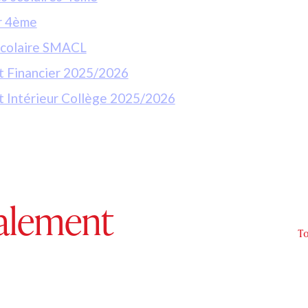
e vacances de la 5ème vers la 4ème
la 5ème vers la 4ème
e la 5ème vers la 4ème
es scolaires 4ème
r 4ème
scolaire SMACL
 Financier 2025/2026
 Intérieur Collège 2025/2026
galement