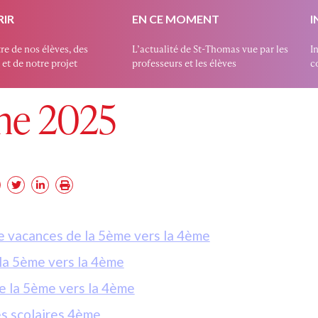
IR
EN CE MOMENT
I
re de nos élèves, des
L’actualité de St-Thomas vue par les
I
et de notre projet
professeurs et les élèves
co
 4ÈME 2025
me 2025