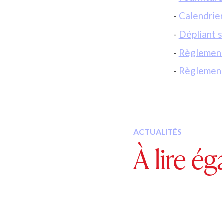
Devoirs d
Maths de 
Maths 2 d
Fournitur
Calendrie
Dépliant 
Règlement
Règlement
ACTUALITÉS
À lire é