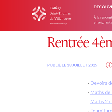
DÉCOUVR
À la rencont
enseignants 
ACCUEIL
»
CALENDRIER
»
RENTRÉE
Rentrée 4è
PUBLIÉ LE 18 JUILLET 2025