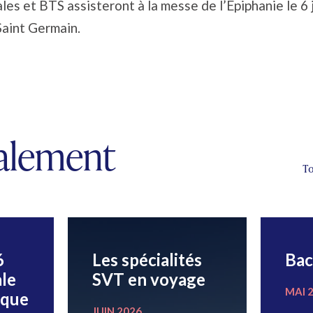
les et BTS assisteront à la messe de l’Epiphanie le 6 
Saint Germain.
galement
To
6
Les spécialités
Bac
le
SVT en voyage
MAI 
ique
JUIN 2026