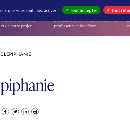
IR
EN CE MOMENT
I
Tout accepter
Tout refu
 ceux que vous souhaitez activer
re de nos élèves, des
L’actualité de St-Thomas vue par les
I
et de notre projet
professeurs et les élèves
co
E L’EPIPHANIE
Epiphanie