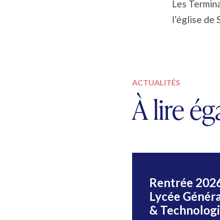
Les Termina
l’église de 
ACTUALITÉS
À lire é
Le peintre
Rentrée 202
Michel Goujon
Lycée Généra
s’expose au CDI
& Technolog