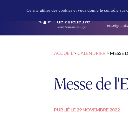
Panneau de gestion des cookies
DÉCOUVR
Ce site utilise des cookies et vous donne le contrôle sur
À la rencont
enseignants 
ACCUEIL
>
CALENDRIER
>
MESSE D
Messe de l'
PUBLIÉ LE 29 NOVEMBRE 2022