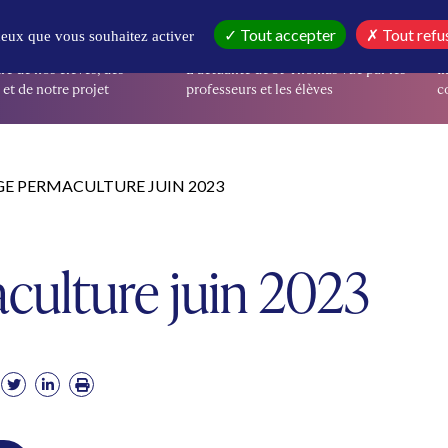
IR
EN CE MOMENT
I
Tout accepter
Tout refu
 ceux que vous souhaitez activer
re de nos élèves, des
L’actualité de St-Thomas vue par les
I
et de notre projet
professeurs et les élèves
co
GE PERMACULTURE JUIN 2023
culture juin 2023