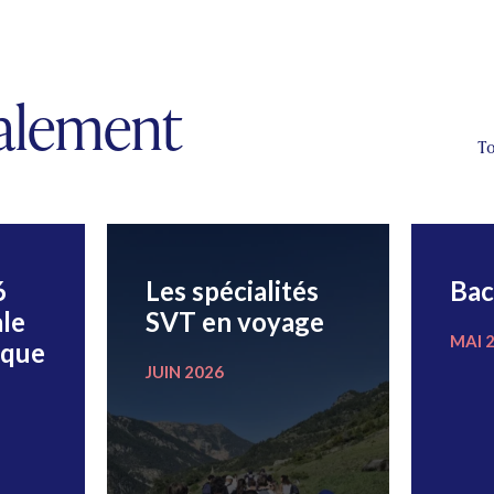
galement
To
6
Les spécialités
Bac
le
SVT en voyage
MAI 
ique
JUIN 2026