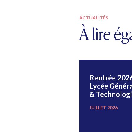
ACTUALITÉS
À lire é
Le peintre
Rentrée 202
Michel Goujon
Lycée Généra
s’expose au CDI
& Technolog
JUILLET 2022
JUILLET 2026