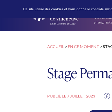
Panneau de gestion des cookies
DÉCOUVR
Ce site utilise des cookies et vous donne le contrôle sur
À la rencont
enseignants 
ACCUEIL
>
EN CE MOMENT
>
STA
Stage Perma
PUBLIÉ LE 7 JUILLET 2023