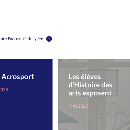
ute l’actualité du lycée
 Acrosport
Les élèves
d’Histoire des
2026
arts exposent
MAI 2026