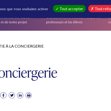
IR
EN CE MOMENT
I
Tout accepter
Tout refu
 ceux que vous souhaitez activer
re de nos élèves, des
L’actualité de St-Thomas vue par les
I
et de notre projet
professeurs et les élèves
co
IE À LA CONCIERGERIE
Conciergerie