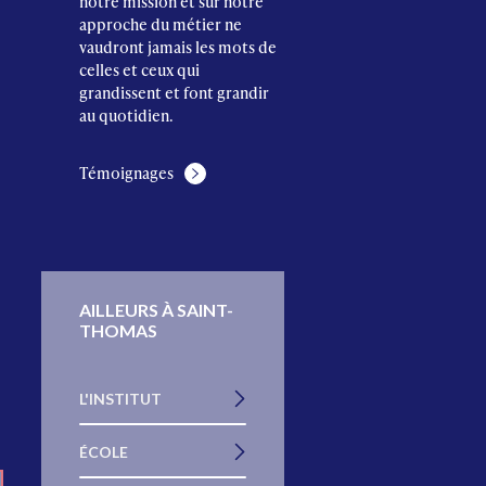
notre mission et sur notre
approche du métier ne
vaudront jamais les mots de
celles et ceux qui
grandissent et font grandir
au quotidien.
Témoignages
AILLEURS À SAINT-
THOMAS
L'INSTITUT
ÉCOLE