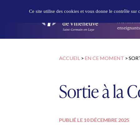
Panneau de gestion des cookies
DÉCOUVR
Ce site utilise des cookies et vous donne le contrôle sur
À la rencont
enseignants 
ACCUEIL
>
EN CE MOMENT
>
SORT
Sortie à la 
PUBLIÉ LE 10 DÉCEMBRE 2025