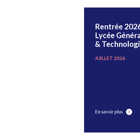
Le peintre
Rentrée 202
Michel Goujon
Lycée Généra
s’expose au CDI
& Technolog
JUILLET 2022
JUILLET 2026
En savoir plus
En savoir plus