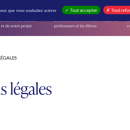
IR
EN CE MOMENT
I
Tout accepter
Tout refu
 ceux que vous souhaitez activer
re de nos élèves, des
L’actualité de St-Thomas vue par les
I
et de notre projet
professeurs et les élèves
co
ÉGALES
s légales