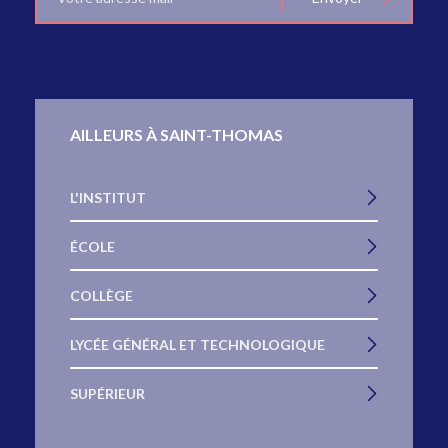
mail
AILLEURS À SAINT-THOMAS
L'INSTITUT
ÉCOLE
COLLÈGE
LYCÉE GÉNÉRAL ET TECHNOLOGIQUE
SUPÉRIEUR