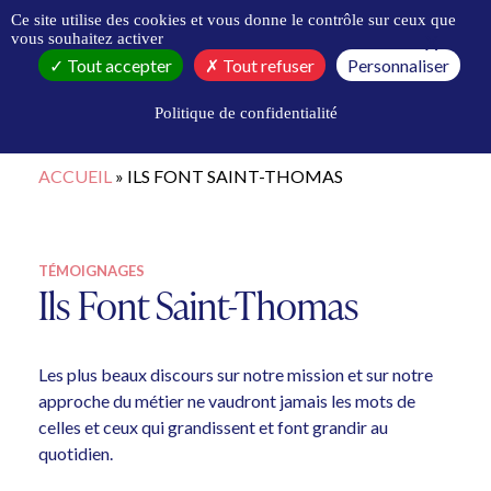
Panneau de gestion des cookies
Ce site utilise des cookies et vous donne le contrôle sur ceux que
vous souhaitez activer
X
Masqu
Tout accepter
Tout refuser
Personnaliser
Politique de confidentialité
ACCUEIL
»
ILS FONT SAINT-THOMAS
TÉMOIGNAGES
Ils Font Saint-Thomas
Les plus beaux discours sur notre mission et sur notre
approche du métier ne vaudront jamais les mots de
celles et ceux qui grandissent et font grandir au
quotidien.