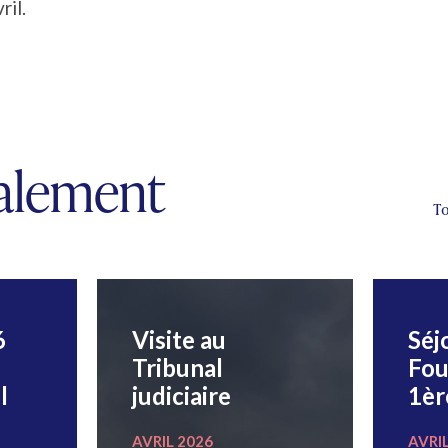
ril.
galement
To
6
Visite au
Séj
Tribunal
Fou
l
judiciaire
1èr
AVRIL 2026
AVRI