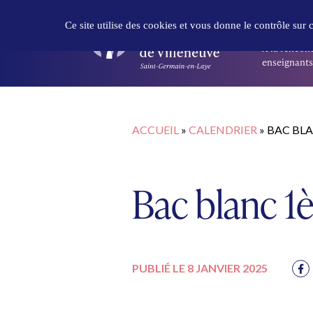
Panneau de gestion des cookies
DÉCOUVR
Ce site utilise des cookies et vous donne le contrôle sur
À la rencont
enseignants 
ACCUEIL
»
CALENDRIER
»
BAC BLA
Bac blanc 1è
PUBLIÉ LE 8 JANVIER 2025