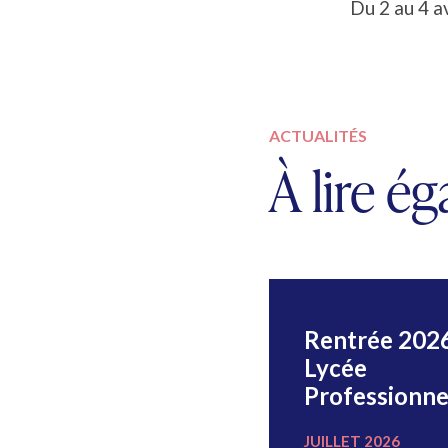
Du 2 au 4 av
ACTUALITÉS
À lire é
Election des
Rentrée 202
premiers Eco-
Lycée
Délégués
Professionne
NOVEMBRE 2022
JUILLET 2026