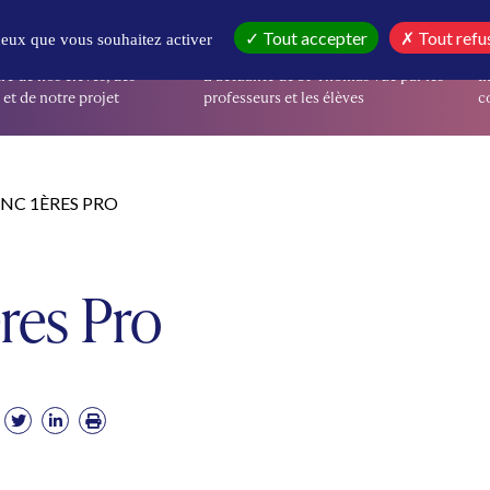
IR
EN CE MOMENT
I
Tout accepter
Tout refu
 ceux que vous souhaitez activer
re de nos élèves, des
L’actualité de St-Thomas vue par les
I
et de notre projet
professeurs et les élèves
co
NC 1ÈRES PRO
res Pro