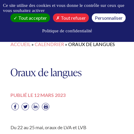
Panneau de gestion des cookies
Ce site utilise des cookies et vous donne le contrôle sur ceux que
vous souhaitez activer
X
Masqu
Tout accepter
Tout refuser
Personnaliser
Politique de confidentialité
ACCUEIL
»
CALENDRIER
»
ORAUX DE LANGUES
Oraux de langues
PUBLIÉ LE 12 MARS 2023
Du 22 au 25 mai, oraux de LVA et LVB