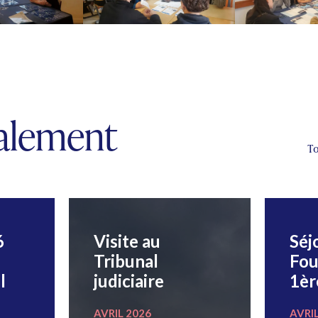
galement
To
6
Visite au
Séj
Tribunal
Fou
l
judiciaire
1èr
AVRIL 2026
AVRI