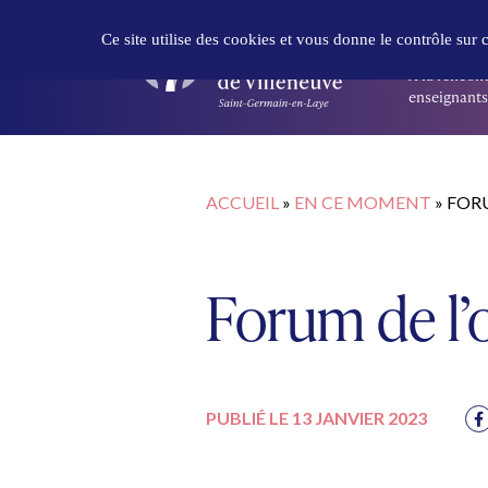
Panneau de gestion des cookies
DÉCOUVR
Ce site utilise des cookies et vous donne le contrôle sur
À la rencont
enseignants 
ACCUEIL
»
EN CE MOMENT
»
FORU
Forum de l’
PUBLIÉ LE 13 JANVIER 2023