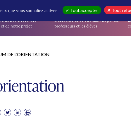
IR
EN CE MOMENT
I
Tout accepter
Tout refu
 ceux que vous souhaitez activer
re de nos élèves, des
L’actualité de St-Thomas vue par les
I
et de notre projet
professeurs et les élèves
co
M DE L’ORIENTATION
orientation