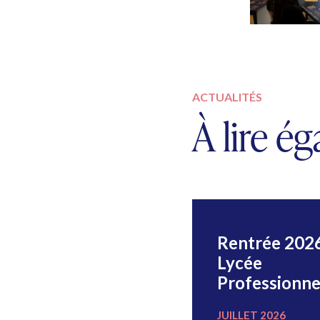
ACTUALITÉS
À lire é
Election des
Rentrée 202
premiers Eco-
Lycée
Délégués
Professionne
NOVEMBRE 2022
JUILLET 2026