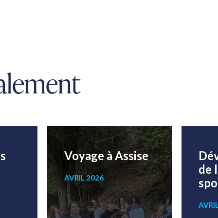
galement
es
Voyage à Assise
Dé
de 
AVRIL 2026
spo
AVRI